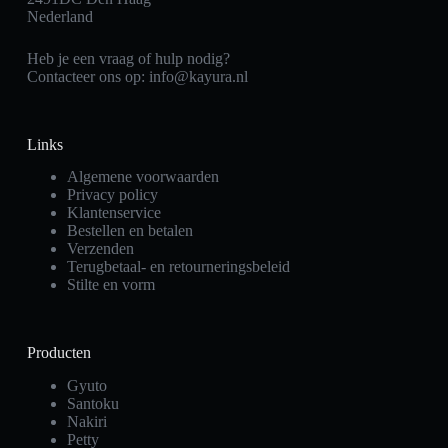
Nederland
Heb je een vraag of hulp nodig?
Contacteer ons op:
info@kayura.nl
Links
Algemene voorwaarden
Privacy policy
Klantenservice
Bestellen en betalen
Verzenden
Terugbetaal- en retourneringsbeleid
Stilte en vorm
Producten
Gyuto
Santoku
Nakiri
Petty