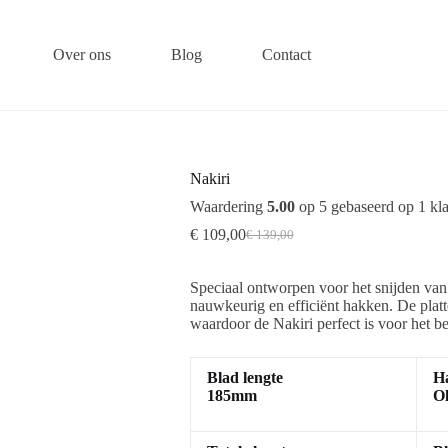
Over ons
Blog
Contact
Nakiri
Waardering
5.00
op 5 gebaseerd op
1
kla
€
109,00
€
139,00
Speciaal ontworpen voor het snijden van 
nauwkeurig en efficiënt hakken. De platt
waardoor de Nakiri perfect is voor het 
Blad lengte
H
185mm
Ol