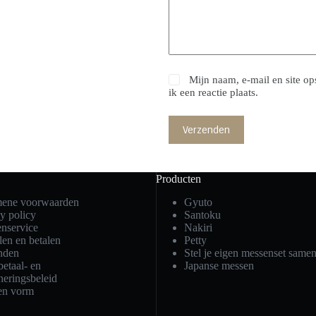
Mijn naam, e-mail en site o
ik een reactie plaats.
Verzenden
Producten
ene voorwaarden
Gyuto
y policy
Santoku
enservice
Nakiri
len en betalen
Petty
nden
Stel je eigen messenset same
etaal- en
Japanse messen
neringsbeleid
 en vorm