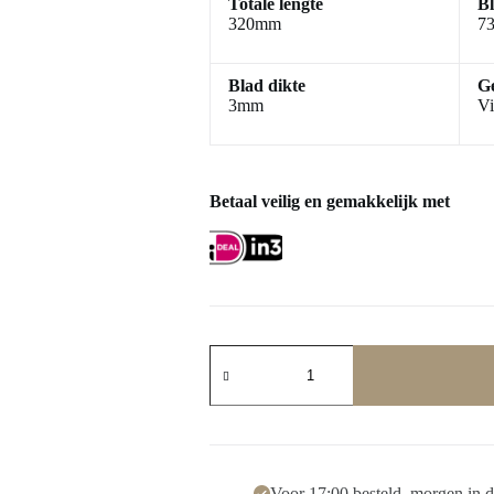
Totale lengte
B
320mm
73
Blad dikte
Ge
3mm
Vi
Betaal veilig en gemakkelijk met
Voor 17:00 besteld, morgen in 