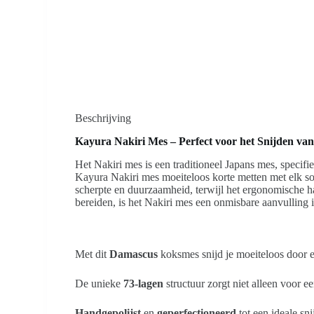
Beschrijving
Kayura Nakiri Mes – Perfect voor het Snijden va
Het Nakiri mes is een traditioneel Japans mes, speci
Kayura Nakiri mes moeiteloos korte metten met elk so
scherpte en duurzaamheid, terwijl het ergonomische ha
bereiden, is het Nakiri mes een onmisbare aanvulling 
Met dit
Damascus
koksmes snijd je moeiteloos door e
De unieke
73-lagen
structuur zorgt niet alleen voor 
Handgepolijst
en
geperfectioneerd
tot een ideale sn