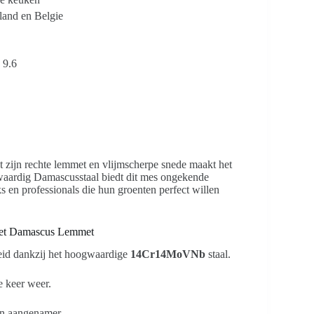
land en Belgie
 9.6
t zijn rechte lemmet en vlijmscherpe snede maakt het
gwaardig Damascusstaal biedt dit mes ongekende
s en professionals die hun groenten perfect willen
et Damascus Lemmet
heid dankzij het hoogwaardige
14Cr14MoVNb
staal.
e keer weer.
en aangenamer.