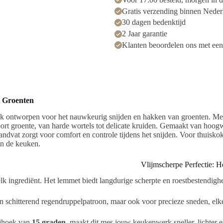
Gratis verzending binnen Neder
30 dagen bedenktijd
2 Jaar garantie
Klanten beoordelen ons met een
n Groenten
fiek ontworpen voor het nauwkeurig snijden en hakken van groenten. Me
ort groente, van harde wortels tot delicate kruiden. Gemaakt van hoo
ndvat zorgt voor comfort en controle tijdens het snijden. Voor thuiskok
in de keuken.
Vlijmscherpe Perfectie:
H
lk ingrediënt. Het lemmet biedt langdurige scherpte en roestbestendig
een schitterend regendruppelpatroon, maar ook voor precieze sneden, elk
ijhoek van
15 graden
,
maakt dit mes jouw keukenwerk sneller, lichter 