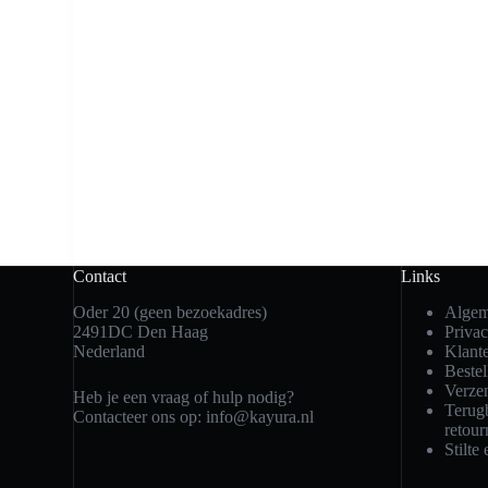
Contact
Links
Oder 20 (geen bezoekadres)
Algem
2491DC Den Haag
Privac
Nederland
Klant
Bestel
Verze
Heb je een vraag of hulp nodig?
Terugb
Contacteer ons op:
info@kayura.nl
retour
Stilte