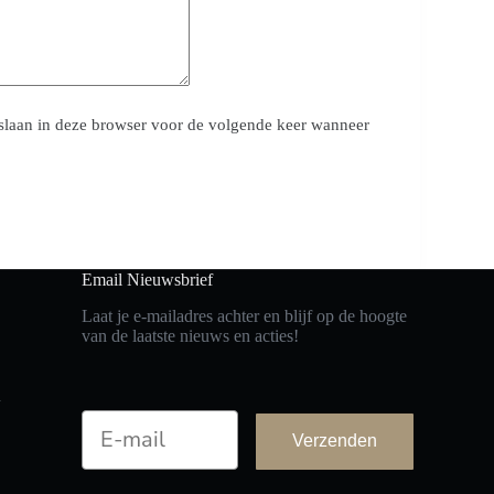
pslaan in deze browser voor de volgende keer wanneer
Email Nieuwsbrief
Laat je e-mailadres achter en blijf op de hoogte
van de laatste nieuws en acties!
n
Email
Verzenden