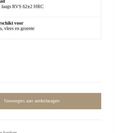
lad
 laags RVS 62
±
2 HRC
schikt voor
s, vlees en groente
Toevoegen aan winkelwagen
de keuken