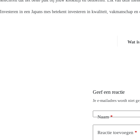
selecteren dat het beste past bij jouw kookstijl en behoeften. Elk van deze mes
Investeren in een Japans mes betekent investeren in kwaliteit, vakmanschap en 
Wat is
Geef een reactie
Je e-mailadres wordt niet g
Naam
*
Reactie toevoegen
*