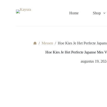
G
a
n
Home
Shop
a
a
r
d
e
i
Home
n
/
Messen
/
Hoe Kies Je Het Perfecte Japa
h
o
Hoe Kies Je Het Perfecte Japanse Mes
u
d
augustus 19, 202