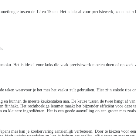
metlengte tussen de 12 en 15 cm. Het is ideaal voor precisiewerk, zoals het sch
is.
ntoku. Het is ideaal voor koks die vaak precisiewerk moeten doen of op zoek zi
de taken waarvoor je het mes het vaakst zult gebruiken. Hier zijn enkele tips o
ig en kunnen de meeste keukentaken aan. De keuze tussen de twee hangt af van 
 en fijnhakt. Het rechthoekige lemmet maakt het bijzonder efficiënt voor deze t
en en kleinere ingrediënten. Het is een goede aanvulling op een groter mes zoal
Japans mes kan je kookervaring aanzienlijk verbeteren. Door te kiezen voor een