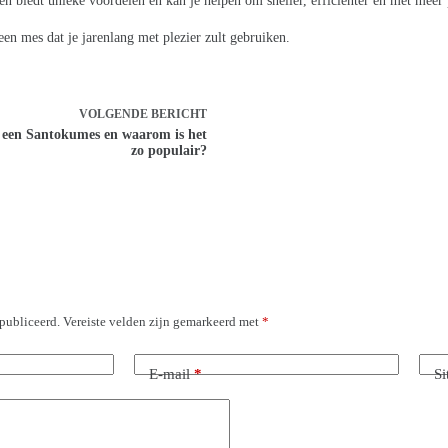
sen biedt unieke voordelen en kan je helpen om sneller, efficiënter en met meer 
een mes dat je jarenlang met plezier zult gebruiken.
VOLGENDE
BERICHT
 een Santokumes en waarom is het
zo populair?
epubliceerd.
Vereiste velden zijn gemarkeerd met
*
E-mail
*
Si