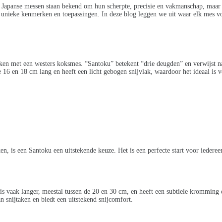
g. Japanse messen staan bekend om hun scherpte, precisie en vakmanschap, maar
 unieke kenmerken en toepassingen. In deze blog leggen we uit waar elk mes vo
ken met een westers koksmes. “Santoku” betekent “drie deugden” en verwijst na
e 16 en 18 cm lang en heeft een licht gebogen snijvlak, waardoor het ideaal is
en, is een Santoku een uitstekende keuze. Het is een perfecte start voor iederee
is vaak langer, meestal tussen de 20 en 30 cm, en heeft een subtiele kromming
 snijtaken en biedt een uitstekend snijcomfort.