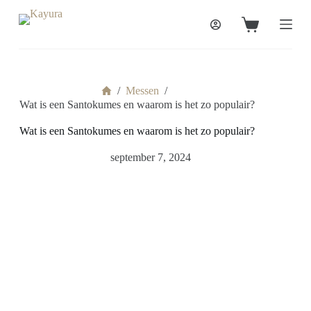
G
a
n
a
a
r
d
/
Messen
/
e
Wat is een Santokumes en waarom is het zo populair?
i
n
Wat is een Santokumes en waarom is het zo populair?
h
o
september 7, 2024
u
d